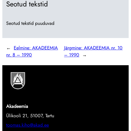
Seotud tekstid
Seotud tekstid puuduvad
←
Eelmine:
AKADEEMIA
Järgmine:
AKADEEMIA nr. 10
nr. 8 – 1990
– 1990
→
Akadeemia
Ülikooli 21, 51007, Tartu
toomas.kiho@akad.ee