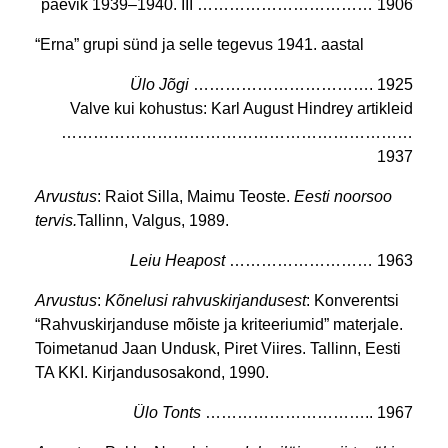
päevik
1939–1940. III …………………………… 1906
“Erna” grupi sünd ja selle tegevus 1941. aastal
Ülo Jõgi
……………………………. 1925
Valve kui kohustus: Karl August Hindrey artikleid
…………………………………………………………
1937
Arvustus
: Raiot Silla, Maimu Teoste.
Eesti noorsoo
tervis.
Tallinn, Valgus, 1989.
Leiu Heapost
……………………… 1963
Arvustus
:
Kõnelusi rahvuskirjandusest
: Konverentsi
“Rahvuskirjanduse mõiste ja kriteeriumid” materjale.
Toimetanud Jaan Undusk, Piret Viires. Tallinn, Eesti
TA KKI. Kirjandusosakond, 1990.
Ülo Tonts
………………………….. 1967