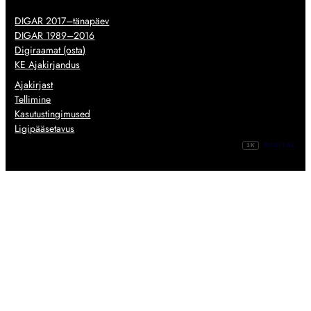
DIGAR 2017–tänapäev
DIGAR 1989–2016
Digiraamat (osta)
KE Ajakirjandus
Ajakirjast
Tellimine
Kasutustingimused
Ligipääsetavus
1K
DIGITAL