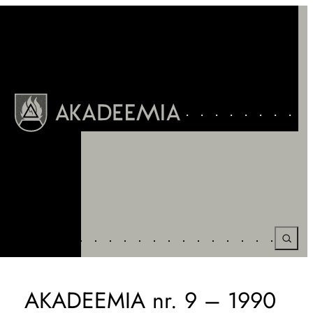
Liigu
sisu
juurde
AKADEEMIA nr. 9 – 1990