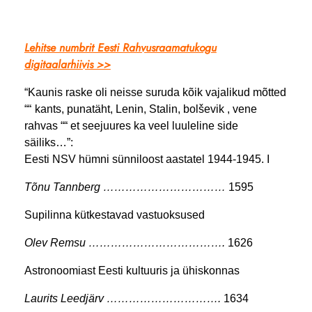
Lehitse numbrit Eesti Rahvusraamatukogu
digitaalarhiivis >>
“Kaunis raske oli neisse suruda kõik vajalikud mõtted
““
kants, punatäht, Lenin, Stalin, bolševik , vene
rahvas ““
et seejuures ka veel luuleline side
säiliks…”:
Eesti NSV hümni sünniloost aastatel 1944-1945. I
Tõnu Tannberg ……………………………
1595
Supilinna kütkestavad vastuoksused
Olev Remsu ……………………………….
1626
Astronoomiast Eesti kultuuris ja ühiskonnas
Laurits Leedjärv ………………………….
1634