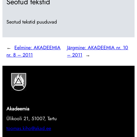
Seotud tekstid
Seotud tekstid puuduvad
←
Eelmine:
AKADEEMIA
Järgmine:
AKADEEMIA nr. 10
nr. 8 – 2011
– 2011
→
Akadeemia
Ülikooli 21, 51007, Tartu
toomas.kiho@akad.ee