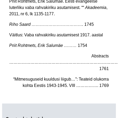
Priit Rohtmets, Erik Salumäe. Eesti evangeelse
luterliku
vaba rahvakiriku asutamisest. ““
Akadeemia
,
2011, nr 6,
lk 1135-1177.
Riho Saard ……………………………….
1745
Väitlus: Vaba rahvakiriku asutamisest 1917. aastal
Priit Rohtmets, Erik Salumäe ………
1754
Abstracts
…………………………………………………………………
1761
“Mitmesuguseid kuuldusi liigub…”: Teateid olukorra
kohta
Eestis 1943-1945. VIII ……………. 1769