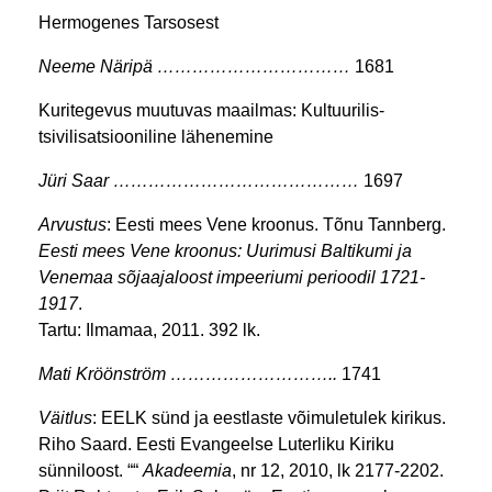
Hermogenes Tarsosest
Neeme Näripä ……………………………
1681
Kuritegevus muutuvas maailmas:
Kultuurilis-
tsivilisatsiooniline lähenemine
Jüri Saar ……………………………………
1697
Arvustus
: Eesti mees Vene kroonus. Tõnu Tannberg.
Eesti mees Vene kroonus: Uurimusi Baltikumi ja
Venemaa
sõjaajaloost impeeriumi perioodil 1721-
1917
.
Tartu: Ilmamaa, 2011. 392 lk.
Mati Kröönström ………………………..
1741
Väitlus
: EELK sünd ja eestlaste võimuletulek kirikus.
Riho Saard. Eesti Evangeelse Luterliku Kiriku
sünniloost. ““
Akadeemia
, nr 12, 2010, lk 2177-2202.