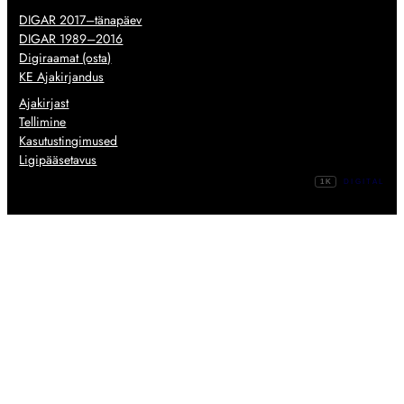
DIGAR 2017–tänapäev
DIGAR 1989–2016
Digiraamat (osta)
KE Ajakirjandus
Ajakirjast
Tellimine
Kasutustingimused
Ligipääsetavus
1K
DIGITAL